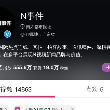
N事件
南方都市报社
IP属地：广东省
国际热点连线、实拍；拍客故事、通讯稿件。深耕
，在多平台展现N视频新闻品牌与价值。
亿
555.6万
19.0万
播放
获赞
粉丝
视频 14863
喜欢 6
聊
《“圈”住美好生活》系列短片