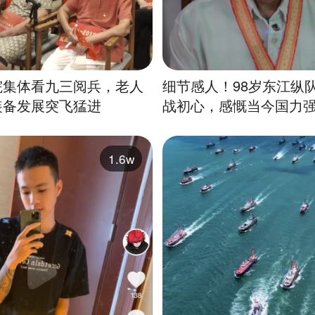
院集体看九三阅兵，老人
细节感人！98岁东江纵
装备发展突飞猛进
战初心，感慨当今国力
1.6w