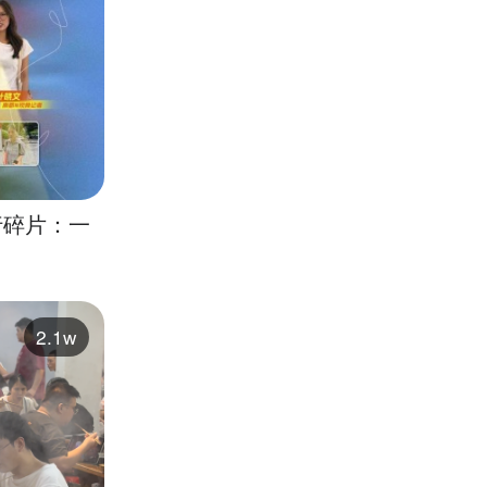
行碎片：一
2.1w