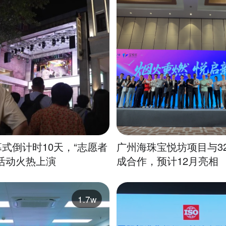
式倒计时10天，“志愿者
广州海珠宝悦坊项目与3
活动火热上演
成合作，预计12月亮相
1.7w