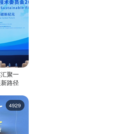
英汇聚一
展新路径
4929