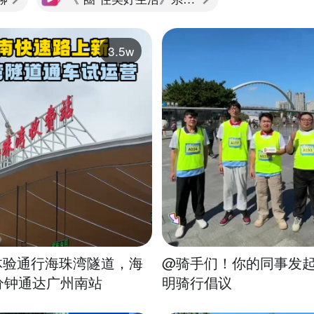
3.5w
体验通行海珠湾隧道，海
@骑手们！你的同事发
分钟通达广州南站
明骑行倡议