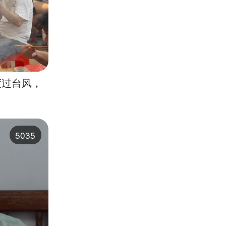
度过台风，
5035