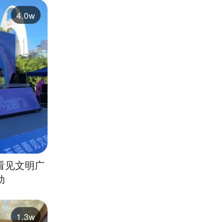
4.0w
看见文明广
动
1.3w