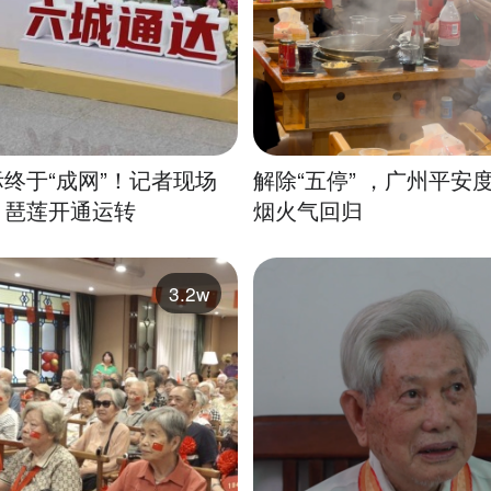
终于“成网”！记者现场
解除“五停” ，广州平安
、琶莲开通运转
烟火气回归
3.2w