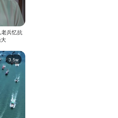
队老兵忆抗
强大
3.5w