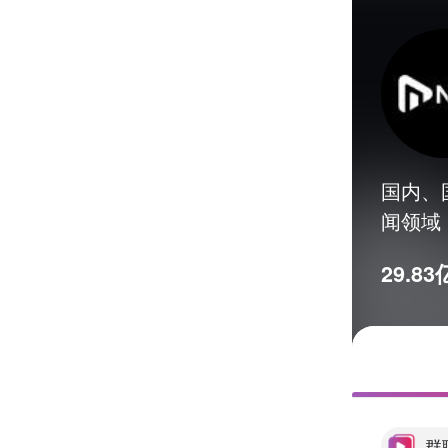
国内、
闻领域
29.83
群